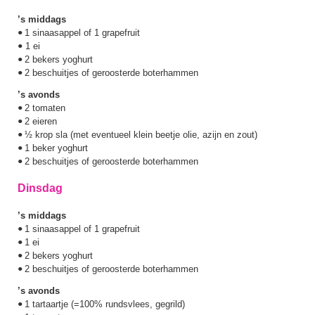
’s middags
1 sinaasappel of 1 grapefruit
•
1 ei
•
2 bekers yoghurt
•
2 beschuitjes of geroosterde boterhammen
•
’s avonds
2 tomaten
•
2 eieren
•
½ krop sla (met eventueel klein beetje olie, azijn en zout)
•
1 beker yoghurt
•
2 beschuitjes of geroosterde boterhammen
•
Dinsdag
’s middags
1 sinaasappel of 1 grapefruit
•
1 ei
•
2 bekers yoghurt
•
2 beschuitjes of geroosterde boterhammen
•
’s avonds
1 tartaartje (=100% rundsvlees, gegrild)
•