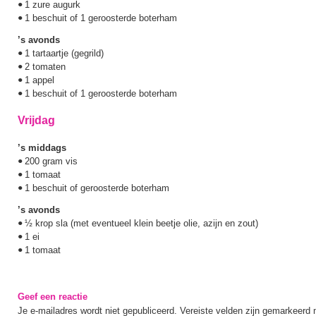
1 zure augurk
•
1 beschuit of 1 geroosterde boterham
•
’s avonds
1 tartaartje (gegrild)
•
2 tomaten
•
1 appel
•
1 beschuit of 1 geroosterde boterham
•
Vrijdag
’s middags
200 gram vis
•
1 tomaat
•
1 beschuit of geroosterde boterham
•
’s avonds
½ krop sla (met eventueel klein beetje olie, azijn en zout)
•
1 ei
•
1 tomaat
•
Geef een reactie
Je e-mailadres wordt niet gepubliceerd.
Vereiste velden zijn gemarkeerd