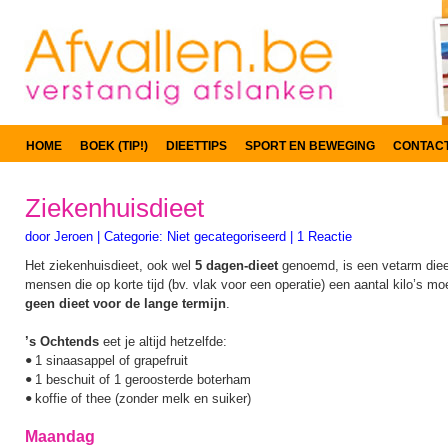
HOME
BOEK (TIP!)
DIEETTIPS
SPORT EN BEWEGING
CONTAC
Ziekenhuisdieet
door
Jeroen
|
Categorie:
Niet gecategoriseerd
|
1 Reactie
Het ziekenhuisdieet, ook wel
5 dagen-dieet
genoemd, is een vetarm dieet,
mensen die op korte tijd (bv. vlak voor een operatie) een aantal kilo’s mo
geen dieet voor de lange termijn
.
’s Ochtends
eet je altijd hetzelfde:
1 sinaasappel of grapefruit
•
1 beschuit of 1 geroosterde boterham
•
koffie of thee (zonder melk en suiker)
•
Maandag